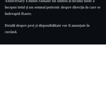
Anniversary Edition rămâne un simbol al locului unde a
început totul și un semnal puternic despre direcția în care se
îndreaptă Razer.
Detalii despre preț și disponibilitate vor fi anunțate în
curând.