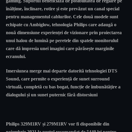
gaming. Suportul beneficiază de posibilitatea de reglare pe
înălțime, înclinare, rotire și este prevăzut un canal special
pentru managementul cablurilor. Cele două modele sunt
echipate cu Ambiglow, tehnologia Philips care adaugă o
nouă dimensiune experienței de vizionare prin proiectarea
unui halou de lumină pe peretele din spatele monitorulul
care dă impresia unei imagini care părăsește marginile
ecranului.
Imersiunea merge mai departe datorită tehnologiei DTS
Sound, care permite o experiență de sunet surround
virtuală, completă cu bas bogat, funcție de îmbunătățire a
dialogului și un sunet puternic fără distorsiuni
Philips 329M1RV și 279M1RV vor fi disponibile din
noiembrie 2021 la prețul recomandat de 5440 lei pentru