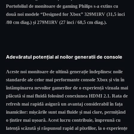
Portofoliul de monitoare de gaming Philips s-a extins cu
două noi modele “Designed for Xbox” 329M1RV (31,5 inci
/80 cm diag.) și 279M1RV (27 inci / 68,5 cm diag.).
Adevăratul potențial al noilor generatii de console
Aceste noi monitoare de ultimă generație îndeplinesc noile
standarde ale celor mai performante console Xbox și vin în
întâmpinarea nevoilor gamerilor de o experiență vizuala mai
plăcută si mai fluidă folosind conexiunea HDMI 2.1. Rata de
refresh mai rapidă asigură un avantaj considerabil în fața
inamicilor: mișcările sunt mai fluide și mai clare, permițând
o țintire mai ușoară. Acest lucru contribuie, împreună cu
latență scăzută și răspunsul rapid al pixelilor, la o experiențe