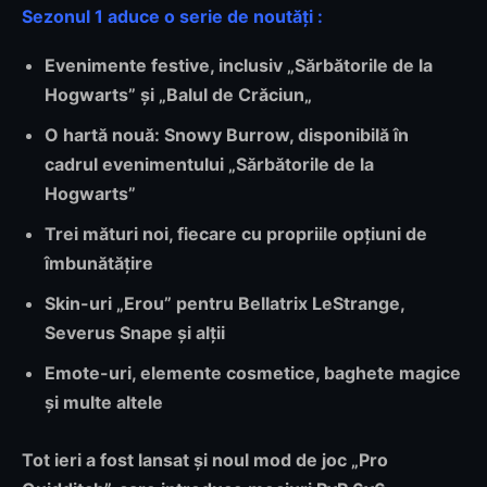
Sezonul 1 aduce o serie de noutăți :
Evenimente festive
, inclusiv „
Sărbătorile de la
Hogwarts
” și „
Balul de Crăciun
„
O
hartă nouă
: Snowy Burrow, disponibilă în
cadrul evenimentului
„Sărbătorile de la
Hogwarts”
Trei mături noi
, fiecare cu propriile opțiuni de
îmbunătățire
Skin-uri „Erou”
pentru Bellatrix LeStrange,
Severus Snape și alții
Emote-uri, elemente cosmetice, baghete magice
și multe altele
Tot ieri a fost lansat și noul mod de joc
„Pro