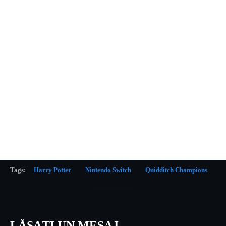
Tags:
Harry Potter
Nintendo Switch
Quidditch Champions
LĂSAȚI UN MESAJ