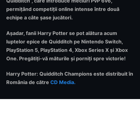
Quidditch”
, care introduce meciuri PvP 6v6,
permițând competiții online intense între două
echipe a câte șase jucători.
Așadar, fanii Harry Potter se pot alătura acum
luptelor epice de Quidditch pe Nintendo Switch,
PlayStation 5, PlayStation 4, Xbox Series X și Xbox
One. Pregătiți-vă măturile și porniți spre victorie!
Harry Potter: Quidditch Champions este distribuit în
România de către
CD Media.