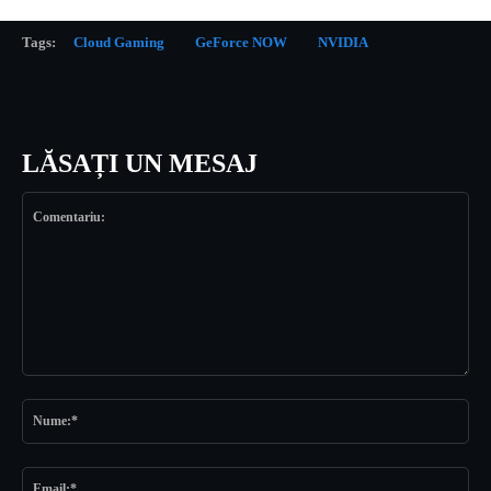
Tags:
Cloud Gaming
GeForce NOW
NVIDIA
LĂSAȚI UN MESAJ
Comentariu:
Nu
Ema