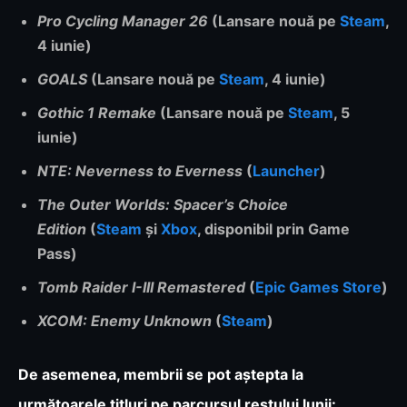
Pro Cycling Manager 26
(Lansare nouă pe
Steam
,
4 iunie)
GOALS
(Lansare nouă pe
Steam
, 4 iunie)
Gothic 1 Remake
(Lansare nouă pe
Steam
, 5
iunie)
NTE: Neverness to Everness
(
Launcher
)
The Outer Worlds: Spacer’s Choice
Edition
(
Steam
și
Xbox
, disponibil prin Game
Pass)
Tomb Raider I-III Remastered
(
Epic Games Store
)
XCOM: Enemy Unknown
(
Steam
)
De asemenea, membrii se pot aștepta la
următoarele titluri pe parcursul restului lunii: