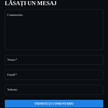
LĂSAȚI UN MESAJ
Comentariu:
Nu
Ema
Web