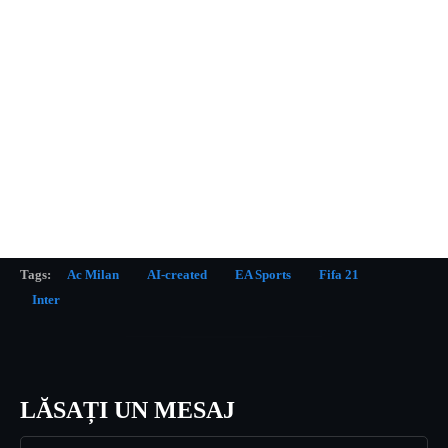
Tags:
Ac Milan
AI-created
EA Sports
Fifa 21
Inter
LĂSAȚI UN MESAJ