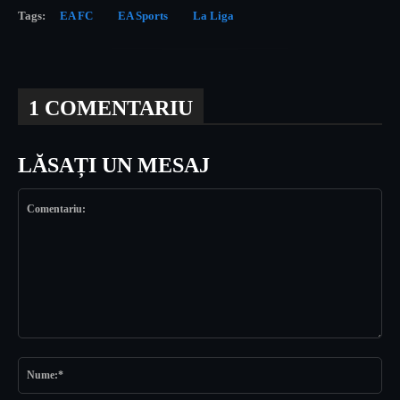
Tags:
EA FC
EA Sports
La Liga
1 COMENTARIU
LĂSAȚI UN MESAJ
Comentariu:
Nu