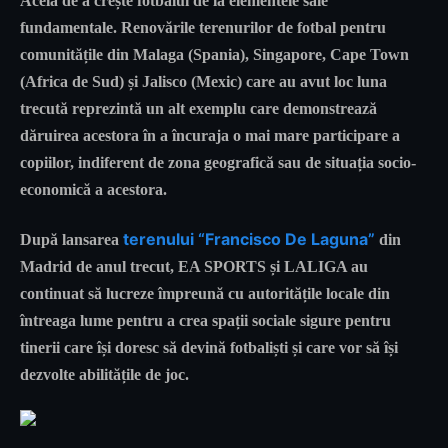
Acela de a crește fotbalul de la elementele sale
fundamentale. Renovările terenurilor de fotbal pentru
comunitățile din Malaga (Spania), Singapore, Cape Town
(Africa de Sud) și Jalisco (Mexic) care au avut loc luna
trecută reprezintă un alt exemplu care demonstrează
dăruirea acestora în a încuraja o mai mare participare a
copiilor, indiferent de zona geografică sau de situația socio-
economică a acestora.
terenului “Francisco De Laguna”
După lansarea
din
Madrid de anul trecut, EA SPORTS și LALIGA au
continuat să lucreze împreună cu autoritățile locale din
întreaga lume pentru a crea spații sociale sigure pentru
tinerii care își doresc să devină fotbaliști și care vor să își
dezvolte abilitățile de joc.