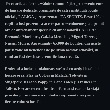
Terenurile au fost dezvăluite comunităților prin evenimente
de lansare dedicate, organizate de către instituțiile locale
oficiale, LALIGA și reprezentații EA SPORTS. Peste 100 de
copii au fost prezenți la aceste patru evenimente și au primit
ore de antrenament speciale cu ambasadorii LALIGA:
Fernando Morientes, Gaizka Mendieta, Miguel Torres și
Nassief Morris. Aproximativ 65.000 de locuitori din aceste
patru zone au beneficiat de pe urma acestor renovări, de
când au fost deschise terenurile luna trecută.
Proiectul a inclus o colaborare strânsă cu artiști locali din
fiecare oraș: Play in Colors în Malaga, Tobyato în
Singapore, Karabo Poppy în Cape Town și Trasheer în
Jalisco. Fiecare teren a fost transformat și readus la viață
prin design-uri unice și simboluri representative pentru
fiecare cultură locală.