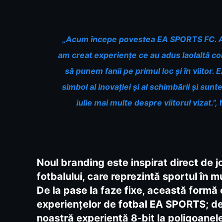
„Acum începe povestea EA SPORTS FC. Ave
am creat experiențe ce au adus laolaltă co
să punem fanii pe primul loc și în viitor.
simbol al inovației și al schimbării și sun
iulie mai multe despre viitorul vizat.”,
Noul branding este inspirat direct de j
fotbalului, care reprezintă sportul în m
De la pase la faze fixe, această formă
experiențelor de fotbal EA SPORTS; de 
noastră experiență 8-bit la poligoanele 