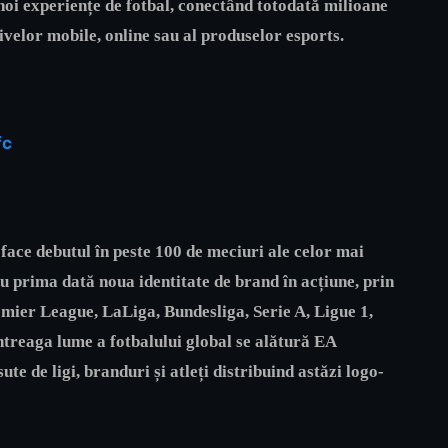
noi experiențe de fotbal, conectând totodată milioane
tivelor mobile, online sau al produselor esports.
fc
ace debutul în peste 100 de meciuri ale celor mai
ru prima dată noua identitate de brand în acțiune, prin
ier League, LaLiga, Bundesliga, Serie A, Ligue 1,
reaga lume a fotbalului global se alătură EA
te de ligi, branduri și atleți distribuind astăzi logo-