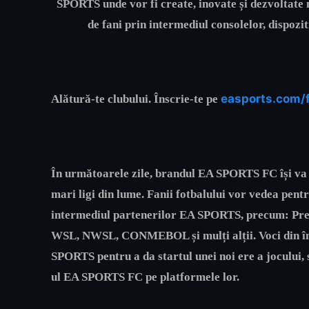
SPORTS unde vor fi create, inovate și dezvoltate 
de fani prin intermediul consolelor, dispozi
easports.com/
Alătură-te clubului. Înscrie-te pe
În următoarele zile, brandul EA SPORTS FC își va f
mari ligi din lume. Fanii fotbalului vor vedea pent
intermediul partenerilor EA SPORTS, precum: Prem
WSL, NWSL, CONMEBOL și mulți alții. Voci din înt
SPORTS pentru a da startul unei noi ere a jocului, su
ul EA SPORTS FC pe platformele lor.