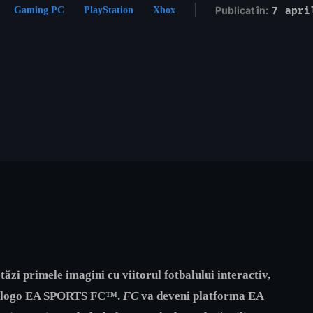
Publicat în:
7 apri
Gaming PC
PlayStation
Xbox
zi primele imagini cu viitorul fotbalului interactiv,
 și logo EA SPORTS FC™.
FC
va deveni platforma EA