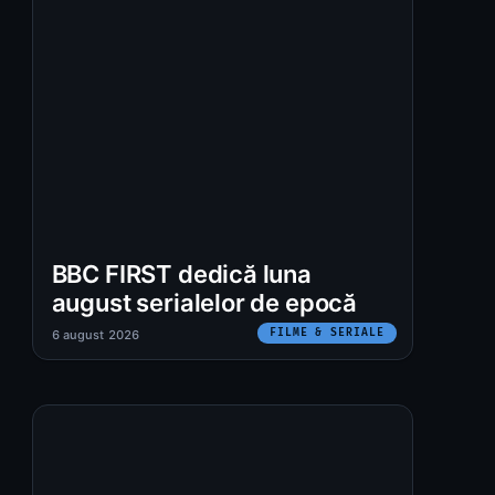
BBC FIRST dedică luna
august serialelor de epocă
FILME & SERIALE
6 august 2026