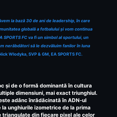
m la bază 30 de ani de leadership, în care
munitatea globală a fotbalului și vom continua
 EA SPORTS FC va fi un simbol al sportului, un
tem nerăbdători să le dezvăluim fanilor în luna
Nick Wlodyka, SVP & GM, EA SPORTS FC.
oc și de o formă dominantă în cultura
ultiple dimensiuni, mai exact triunghiul.
 este adânc înrădăcinată în ADN-ul
la unghiurile izometrice de la prima
triangulate din fiecare pixel ale celor