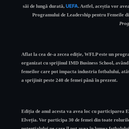
UEFA
săi de lungă durată,
. Astfel, aceștia vor av
Programului de Leadership pentru Femeile d
Pro
Aflat la cea de-a zecea ediție, WFLP este un prog
organizat cu sprijinul IMD Business School, având c
femeilor care pot impacta industria fotbalului, atât 
a sprijinit peste 240 de femei până în prezent.
Ediția de anul acesta va avea loc cu participarea
Elveția. Vor participa 30 de femei din toate rolurile
potențialului pe care îl pot avea în lumea fotbalulu