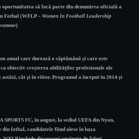
ea oportunitatea să facă parte din denumirea oficială a
in Fotbal (WFLP –
Women In Football Leadership
gramme
)
ram anual care durează o săptămână și care este
a obiectiv creșterea abilităților profesionale ale
astăzi, cât și în viitor. Programul a început în 2014 și
 EA SPORTS FC, în august, la sediul UEFA din Nyon,
 din fotbal, candidatele fiind alese în baza
i. WFLP include discursuri susținute de lideri