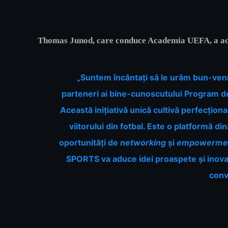
Thomas Junod,
care conduce
Academia UEFA,
a a
„Suntem încântați să le urăm bun-venit
parteneri ai bine-cunoscutului Program d
Această inițiativă unică cultivă perfecțion
viitorului din fotbal. Este o platformă d
oportunități de
networking
și
empowerme
SPORTS va aduce idei proaspete și inovati
conv