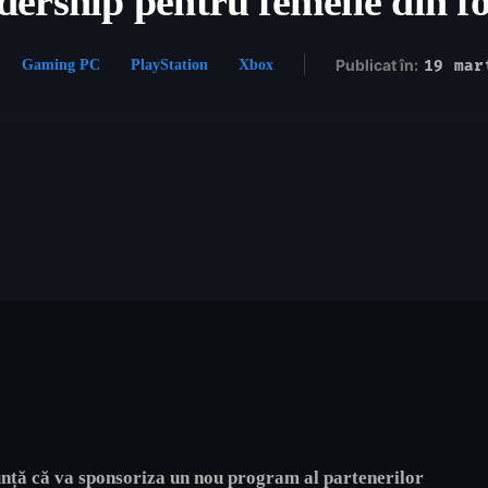
dership pentru femeile din fo
Publicat în:
19 mar
Gaming PC
PlayStation
Xbox
ță că va sponsoriza un nou program al partenerilor