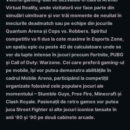
Virtual Reality, unde vizitatorii vor face parte din
simulări uimitoare și vor trăi momente de neuitat în
meciurile deadmatch sau pe echipe din jocurile
Quantum Arena și Cops vs. Robbers.
Spiritul
competitiv va fi dus la cote maxime în Esports Zone
,
un spațiu epic cu peste 40 de calculatoare unde se
vor da lupte intense în jocuri precum Fortnite, PUBG
și Call of Duty: Warzone.
Cei care preferă gaming-ul
pe mobile, își vor putea demonstra abilitățile în
cadrul Mobile Arena
, participând la competiții
organizate folosind cele populare jocuri ale
momentului – Stumble Guys, Free Fire, Minecraft și
Clash Royale. Pasionații de retro games vor putea
juca Street Fighter si alte jocuri iconice lansate în
anii
80 și
90 pe două cabinete arcade.
‘
‘