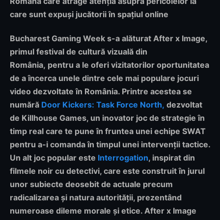
Română care atrage atenția asupra pericolelor la
care sunt expuși jucătorii în spațiul online
Bucharest Gaming Week
s-a alăturat
After x Image,
primul festival de cultură vizuală din
România,
pentru a le oferi vizitatorilor oportunitatea
de a încerca unele dintre cele mai populare jocuri
video dezvoltate în România. Printre acestea se
numără
Door Kickers: Task Force North,
dezvoltat
de Killhouse Games, un inovator joc de strategie în
timp real care te pune în fruntea unei echipe SWAT
pentru a-i comanda în timpul unei intervenții tactice.
Un alt joc popular este
Interrogation
, inspirat din
filmele noir cu detectivi, care este construit în jurul
unor subiecte deosebit de actuale precum
radicalizarea și natura autorității, prezentând
numeroase dileme morale și etice. After x Image