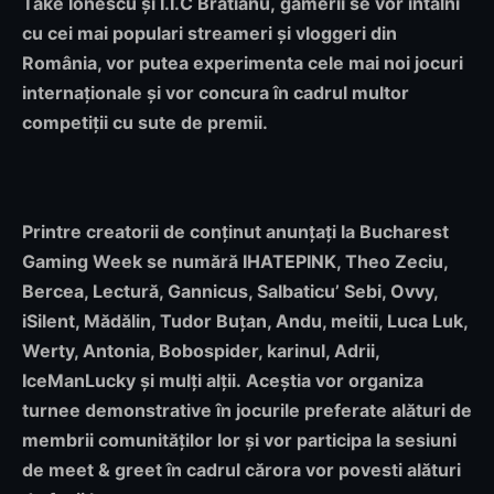
Take Ionescu și I.I.C Brătianu, gamerii se vor întâlni
cu cei mai populari streameri și vloggeri din
România, vor putea experimenta cele mai noi jocuri
internaționale și vor concura în cadrul multor
competiții cu sute de premii.
Printre creatorii de conținut anunțați la
Bucharest
Gaming Week
se numără
IHATEPINK, Theo Zeciu,
Bercea, Lectură, Gannicus, Salbaticu’ Sebi, Ovvy,
iSilent, Mădălin, Tudor Buțan, Andu, meitii, Luca Luk,
Werty, Antonia, Bobospider, karinul, Adrii,
IceManLucky și mulți alții.
Aceștia vor organiza
turnee demonstrative în jocurile preferate alături de
membrii comunităților lor și vor participa la sesiuni
de meet & greet în cadrul cărora vor povesti alături