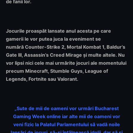
de fanii lor.
Jocurile proaspăt lansate anul acesta pe care
gamerii le vor putea juca la eveniment se
numără
C
ounter-Strike 2, Mortal Kombat 1, Baldur’s
Gate III, Assassin’s Creed Mirage și
multe altele
.
Nu
vor lipsi nici cele mai urmărite jocuri ale momentului
precum
Minecraft, Stumble Guys, League of
Legends, Fortnite
sau
Valorant.
„
Sute de mii de oameni vor urmări Bucharest
Gaming Week online iar alte mii de oameni vor
veni fizic la Palatul Parlamentului să vadă noile
lansări de jocuri, să-și întâlnească idolii, dar să și