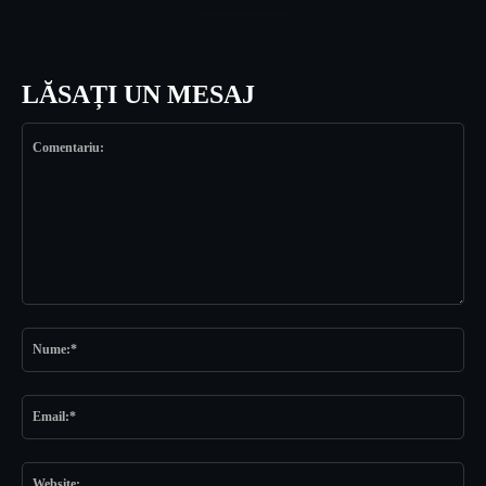
LĂSAȚI UN MESAJ
Comentariu:
Nu
Ema
Web