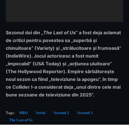
Sezonul doi din „
The Last of Us
” a fost deja aclamat
de critici pentru povestea sa „superbă și
chinuitoare” (Variety) și „strălucitoare și frumoasă”
(IndieWire). Jocul actoricesc a fost numit
„impecabil” (USA Today) și „acțiunea uluitoare”
(The Hollywood Reporter). Empire sărbătorește
noul sezon ca fiind „televiziune la apogeu”, în timp
ce Collider l-a considerat deja „unul dintre cele mai
bune sezoane de televiziune din 2025”.
Tags:
HBO
Serial
Sezonul 2
Sezonul 3
The Last of Us