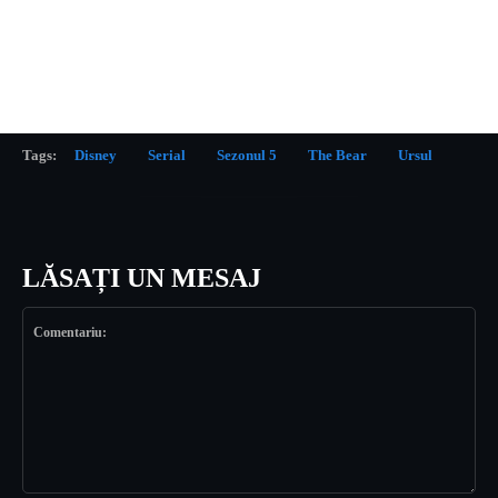
Tags:
Disney
Serial
Sezonul 5
The Bear
Ursul
LĂSAȚI UN MESAJ