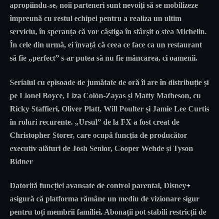
apropiindu-se, noii parteneri sunt nevoiți să se mobilizeze
împreună cu restul echipei pentru a realiza un ultim
serviciu, în speranța că vor câștiga în sfârșit o stea Michelin.
În cele din urmă, ei învață că ceea ce face ca un restaurant
să fie „perfect” s-ar putea să nu fie mâncarea, ci oamenii.
Serialul cu episoade de jumătate de oră îi are în distribuție și
pe Lionel Boyce, Liza Colón-Zayas și Matty Matheson, cu
Ricky Staffieri, Oliver Platt, Will Poulter și Jamie Lee Curtis
în roluri recurente. „Ursul” de la FX a fost creat de
Christopher Storer, care ocupă funcția de producător
executiv alături de Josh Senior, Cooper Wehde și Tyson
Bidner
Datorită funcției avansate de control parental, Disney+
asigură că platforma rămâne un mediu de vizionare sigur
pentru toți membrii familiei. Abonații pot stabili restricții de