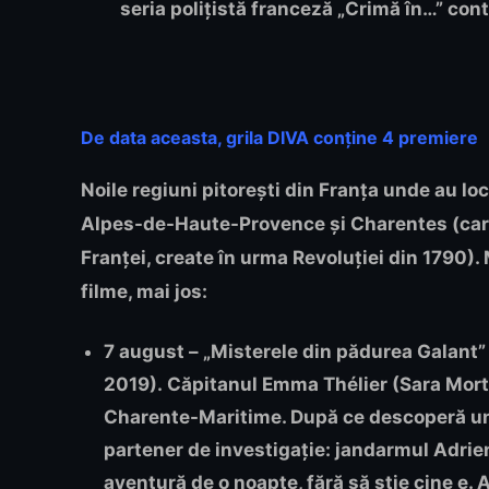
seria polițistă franceză „Crimă în…” conti
De data aceasta, grila DIVA conține 4 premiere
Noile regiuni pitorești din Franța unde au l
Alpes-de-Haute-Provence și Charentes (care
Franței, create în urma Revoluției din 1790). 
filme, mai jos:
7 august – „Misterele din pădurea Galant”
2019).
Căpitanul Emma Thélier (Sara Morte
Charente-Maritime. După ce descoperă un c
partener de investigație: jandarmul Adrien 
aventură de o noapte, fără să știe cine e. 