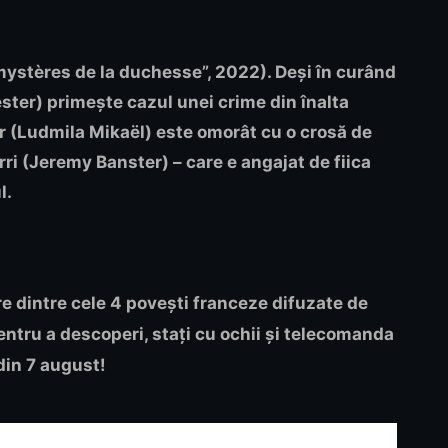
ystères de la duchesse”, 2022). Deși în curând
ter) primește cazul unei crime din înalta
r (Ludmila Mikaël) este omorât cu o crosă de
rri (Jeremy Banster) – care e angajat de fiica
l.
re dintre cele 4 povești franceze difuzate de
entru a descoperi, stați cu ochii și telecomanda
 din 7 august!