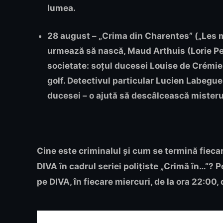
lumea.
28 august – „Crima din Charentes”
(„Les m
urmează să nască, Maud Arthuis (Lorie Pes
societate: soțul ducesei Louise de Crémie
golf. Detectivul particular Lucien Labegue
ducesei – o ajută să descâlcească misteru
Cine este criminalul și cum se termină fieca
DIVA în cadrul seriei polițiste
„Crimă în…”
?
P
pe DIVA, în fiecare miercuri, de la ora 22:00,