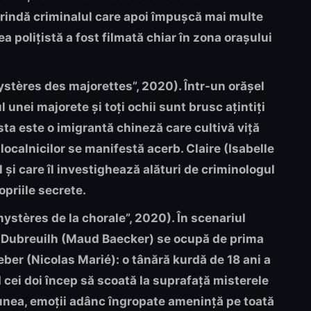
să prindă criminalul care apoi împușcă mai multe
a polițistă a fost filmată chiar în zona orașului
stères des majorettes”, 2020). Într-un orășel
 unei majorete și toți ochii sunt brusc ațintiți
a este o imigrantă chineză care cultivă viță
 localnicilor se manifestă acerb. Claire (Isabelle
 și care îl investighează alături de criminologul
priile secrete.
ystères de la chorale”, 2020). În scenariul
e Dubreuilh (Maud Baecker) se ocupă de prima
leber (Nicolas Marié): o tânără kurdă de 18 ani a
d cei doi încep să scoată la suprafață misterele
iunea, emoții adânc îngropate amenință pe toată