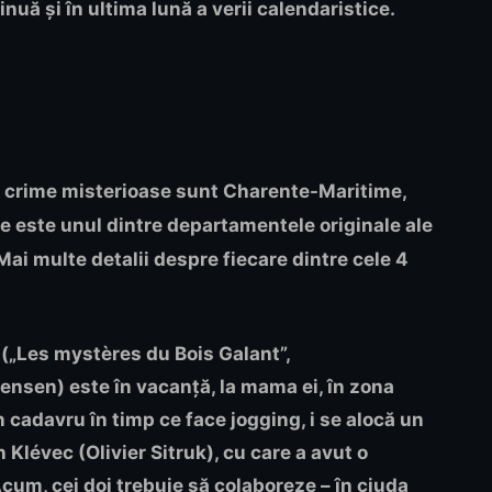
nuă și în ultima lună a verii calendaristice.
oc crime misterioase sunt
Charente-Maritime,
 este unul dintre departamentele originale ale
Mai multe detalii despre fiecare dintre cele 4
(„Les mystères du Bois Galant”,
nsen) este în vacanță, la mama ei, în zona
adavru în timp ce face jogging, i se alocă un
Klévec (Olivier Sitruk), cu care a avut o
Acum, cei doi trebuie să colaboreze – în ciuda