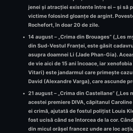
jenei și atracției existente între ei – și 
victime folosind gloanțe de argint. Poveste
Rochefort
, în doar 20 de zile.
14 august – „Crima din Brouages”
(„Les my
din Sud-Vestul Franței, este găsit cadavrul
asupra doamnei Li (Jade Phan-Gia). Aceast
de vie aici de 15 ani încoace, iar xenofobia
Vitari) este jandarmul care primește cazul
David (Alexandre Varga), care ascunde pro
21 august – „Crima din Castellane”
(„Les m
acestei premiere DIVA, căpitanul Carolin
ei crimă, ajutată de fostul polițist Louis K
fost ucisă când se întorcea de la cor. Cân
din micul orășel francez unde are loc acț