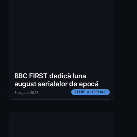
BBC FIRST dedică luna
august serialelor de epocă
FILME & SERIALE
6 august 2026