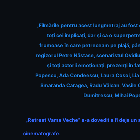
„Filmările pentru acest lungmetraj au fost c
toți cei implicați, dar și ca o superpet
frumoase în care petreceam pe plajă, până l
regizorul Petre Năstase, scenaristul Ovidiu
și toți actorii emoționați, prezenți în 
Popescu, Ada Condeescu, Laura Cosoi, Lia S
Smaranda Caragea, Radu Vâlcan, Vasile Ca
Dumitrescu, Mihai Pop
„Retreat Vama Veche” s-a dovedit a fi deja un st
cinematografe.