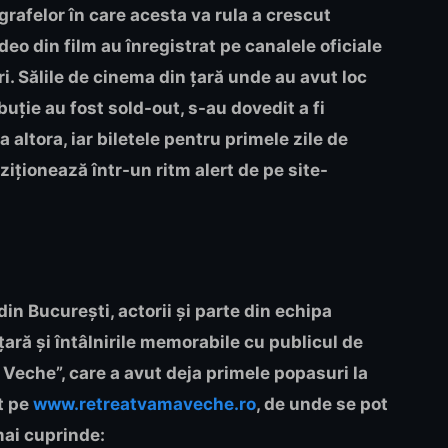
grafelor în care acesta va rula a crescut
deo din film au înregistrat pe canalele oficiale
ări. Sălile de cinema din țară unde au avut loc
buție au fost sold-out, s-au dovedit a fi
altora, iar biletele pentru primele zile de
ziționează într-un ritm alert de pe site-
n București, actorii și parte din echipa
țară și întâlnirile memorabile cu publicul de
 Veche”
, care a
avut deja primele popasuri la
t pe
www.retreatvamaveche.ro
, de unde se pot
mai cuprinde: