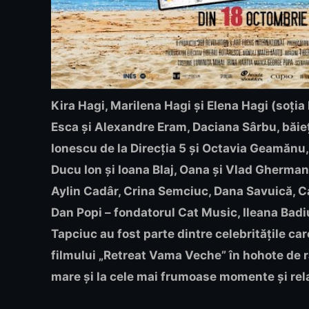
Kira Hagi, Marilena Hagi și Elena Hagi (soția
Esca și Alexandre Eram, Daciana S
ârbu
, băi
Ionescu de la Direcția 5 și Octavia Geamănu,
Ducu Ion și Ioana Blaj, Oana și Vlad Gherman
Aylin Cadâr, Crina Semciuc, Dana Savuică, C
Dan Popi – fondatorul Cat Music, Ileana Badi
Tapciuc au fost parte dintre celebritățile ca
filmului „Retreat Vama Veche” în hohote de râs
mare și la cele mai frumoase momente și rela