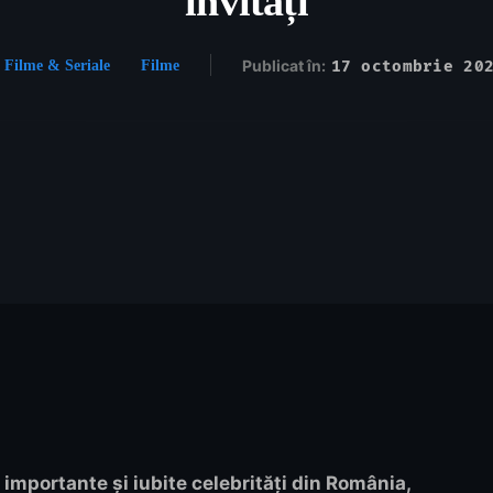
invitați
Publicat în:
17 octombrie 20
Filme & Seriale
Filme
 importante și iubite celebrități din România,