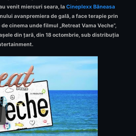
au venit miercuri seara, la
Cineplexx Băneasa
lmului avanpremiera de gală, a face terapie prin
le de cinema unde filmul „Retreat Vama Veche”,
așele din țară, din 18 octombrie, sub distribuția
ntertainment.