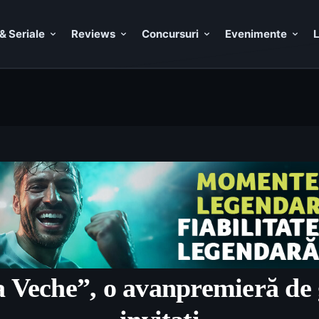
& Seriale
Reviews
Concursuri
Evenimente
L
 Veche”, o avanpremieră de g