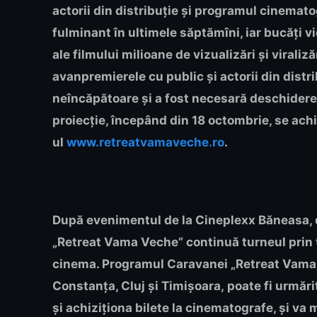
actorii din distribuție și programul cinemato
fulminant în ultimele săptămîni, iar bucăți vi
ale filmului milioane de vizualizări și viraliz
avanpremierele cu public și actorii din distri
neîncăpătoare și a fost necesară deschiderea 
proiecție, începând din 18 octombrie, se achi
ul
www.retreatvamaveche.ro
.
După evenimentul de la Cineplexx Băneasa, di
„Retreat Vama Veche”
continuă turneul prin 
cinema. Programul
Caravanei „Retreat Vama
Constanța, Cluj și Timișoara,
poate fi urmări
și achiziționa bilete la cinematografe, și va 