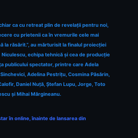
hiar ca cu retreat plin de revelații pentru noi,
recere cu prietenii ca în vremurile cele mai
a răsărit.”, au mărturisit la finalul proiecției
 Niculescu, echipa tehnică și cea de producție
fața publicului spectator, printre care Adela
inchevici, Adelina Pestrițu, Cosmina Păsărin,
lofir, Daniel Nuță, Ștefan Lupu, Jorge, Toto
escu și Mihai Mărgineanu.
ar în online, înainte de lansarea din