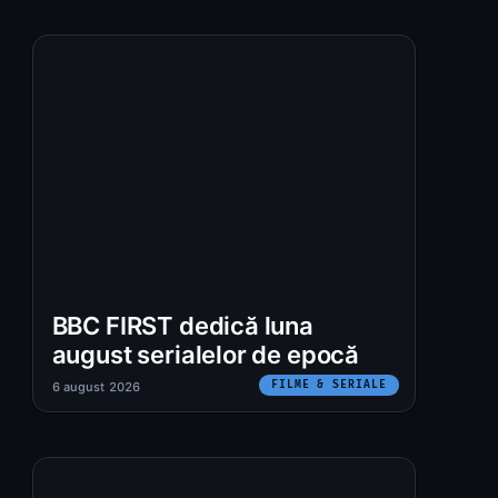
BBC FIRST dedică luna
august serialelor de epocă
FILME & SERIALE
6 august 2026