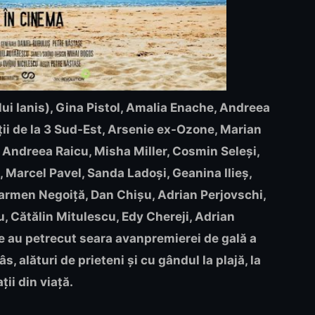
 lui Ianis), Gina Pistol, Amalia Enache, Andreea
eții de la 3 Sud-Est, Arsenie ex-Ozone, Marian
 Andreea Raicu, Misha Miller, Cosmin Seleși,
, Marcel Pavel, Sanda Ladoși, Geanina Ilieș,
armen Negoiță, Dan Chișu, Adrian Perjovschi,
u, Cătălin Mitulescu, Edy Chereji, Adrian
re au petrecut seara avanpremierei de gală a
, alături de prieteni și cu gândul la plajă, la
ții din viață.