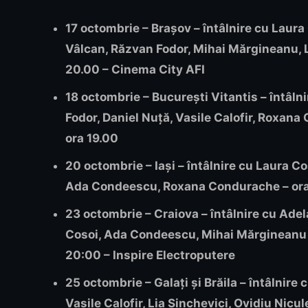
17 octombrie – Brașov – întâlnire cu Lau
Vâlcan, Răzvan Fodor, Mihai Mărgineanu, L
20.00 – Cinema City AFI
18 octombrie – București Vitantis – întâl
Fodor, Daniel Nuță, Vasile Calofir, Roxana
ora 19.00
20 octombrie – Iași – întâlnire cu Laura C
Ada Condeescu, Roxana Condurache – ora 
23 octombrie – Craiova – întâlnire cu Ade
Cosoi, Ada Condeescu, Mihai Mărgineanu 
20:00 – Inspire Electroputere
25 octombrie – Galați și Brăila – întâlnir
Vasile Calofir, Lia Sinchevici, Ovidiu Nic