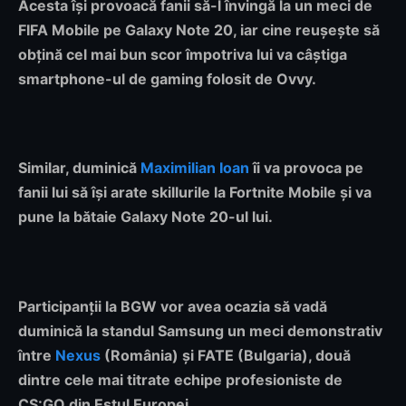
Acesta își provoacă fanii să-l învingă la un meci de
FIFA Mobile pe Galaxy Note 20, iar cine reușește să
obțină cel mai bun scor împotriva lui va câștiga
smartphone-ul de gaming folosit de Ovvy.
Similar, duminică
Maximilian Ioan
îi va provoca pe
fanii lui să își arate skillurile la Fortnite Mobile și va
pune la bătaie Galaxy Note 20-ul lui.
Participanții la BGW vor avea ocazia să vadă
duminică la standul Samsung un meci demonstrativ
între
Nexus
(România) și FATE (Bulgaria), două
dintre cele mai titrate echipe profesioniste de
CS:GO din Estul Europei.