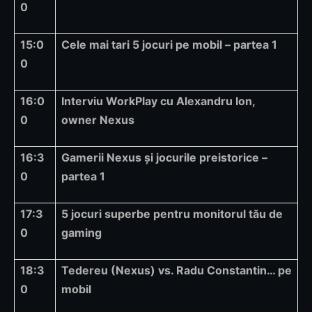
0
15:0
Cele mai tari 5 jocuri pe mobil – partea 1
0
16:0
Interviu WorkPlay cu Alexandru Ion,
0
owner Nexus
16:3
Gamerii Nexus și jocurile preistorice –
0
partea 1
17:3
5 jocuri superbe pentru monitorul tău de
0
gaming
18:3
Tedereu (Nexus) vs. Radu Constantin… pe
0
mobil