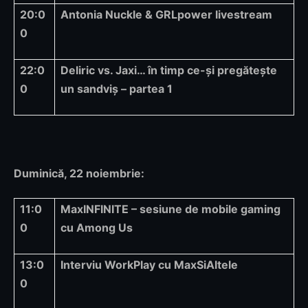
20:0
Antonia Nuckle & GRLpower livestream
0
22:0
Deliric vs. Jaxi… în timp ce-și pregătește
0
un sandviș – partea 1
Duminică, 22 noiembrie:
11:0
MaxINFINITE – sesiune de mobile gaming
0
cu Among Us
13:0
Interviu WorkPlay cu MaxSiAltele
0