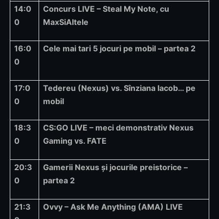
14:0
Concurs LIVE – Steal My Note, cu
0
MaxSiAltele
16:0
Cele mai tari 5 jocuri pe mobil – partea 2
0
17:0
Tedereu (Nexus) vs. Sînziana Iacob… pe
0
mobil
18:3
CS:GO LIVE – meci demonstrativ Nexus
0
Gaming vs. FATE
20:3
Gamerii Nexus și jocurile preistorice –
0
partea 2
21:3
Ovvy – Ask Me Anything (AMA) LIVE