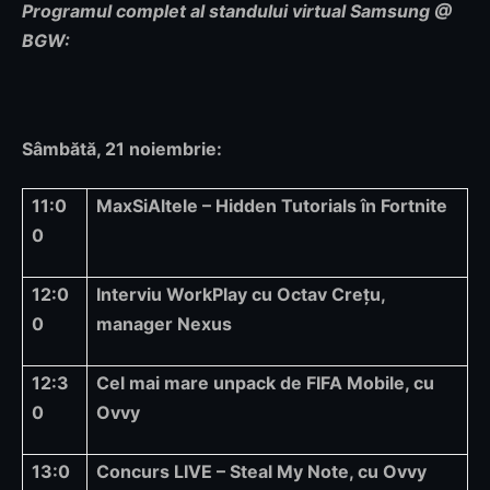
Programul complet al standului virtual Samsung @
BGW:
Sâmbătă, 21 noiembrie:
11:0
MaxSiAltele – Hidden Tutorials în Fortnite
0
12:0
Interviu WorkPlay cu Octav Crețu,
0
manager Nexus
12:3
Cel mai mare unpack de FIFA Mobile, cu
0
Ovvy
13:0
Concurs LIVE – Steal My Note, cu Ovvy