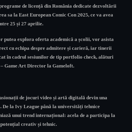
programe de licență din România dedicate dezvoltării
rea sa la
East European Comic Con 2025
, ce va avea
ntre 25
și
27 aprilie.​
r putea explora oferta academică a școlii, vor asista
rect cu echipa despre admitere și carieră, iar tinerii
at în cadrul sesiunilor de tip
portfolio check
, alături
– Game Art Director la Gameloft.
sionații de jocuri video și artă digitală devin
una
i
. De la Ivy League până la universități tehnice
niază unui trend internațional: acela de a participa la
otențial creativ și tehnic.