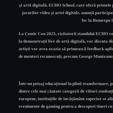
și artă digitală,
ECHO School,
care oferă
primele 
jocurilor video și artei digitale
, anunță participa
loc la
Romexpo î
La
Comic Con 2025
, vizitatorii standului ECHO vo
la demonstrații live de artă digitală, vor discuta di
artiști vor avea ocazia să primească feedback aplic
de mentori recunoscuți, precum
George Munteanu 
Într-un peisaj educațional în plină transformare, pa
dintre cele mai căutate categorii de viitori studenț
europene, instituțiile de învățământ superior se ali
evenimente de gaming pentru a descoperi tineri cu p