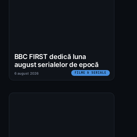
BBC FIRST dedică luna
august serialelor de epocă
FILME & SERIALE
6 august 2026