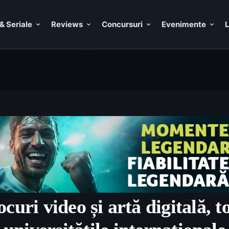
& Seriale
Reviews
Concursuri
Evenimente
L
ocuri video și artă digitală, t