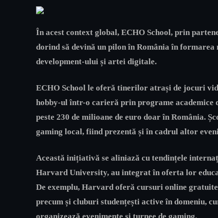
În acest context global, ECHO School, prin partene
dorind să devină un pilon în România în formarea n
development-ului și artei digitale.
ECHO School le oferă tinerilor atrași de jocuri vid
hobby-ul într-o carieră prin programe academice de
peste
230 de milioane de euro
doar în
România
. Șc
gaming local, fiind prezentă și în cadrul altor ev
Această inițiativă se aliniază cu tendințele intern
Harvard University
, au integrat în oferta lor edu
De exemplu, Harvard oferă cursuri online gratuite 
precum și cluburi studențești active în domeniu, c
organizează evenimente și turnee de gaming.​