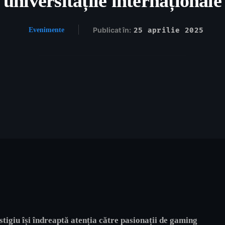
universitățile internaționale
Publicat în:
25 aprilie 2025
Evenimente
estigiu își îndreaptă atenția către pasionații de gaming