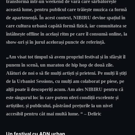
transformă într-un weekend de vară care sărbătorește
această lume, pentru publicul care trăiește muzica ca formă
de apartenență. În acest context, NIBIRU devine spațiul în
care cultura urbană capătă formă fizică, iar comunitatea se
întâlnește offline în același ritm pe care îl consumă online, la
show-uri și în jurul acelorași puncte de referință.
„Am visat tot timpul să avem propriul festival și în sfârșit îl
punem în scenă, un maraton de hip hop de două zile.
Alături de noi o să fie mulți artiști și prieteni. Pe mulți îi știți
de la Urbanist Sessions, cu mulți am colaborat pe piese, pe
alții poate îi descoperiți acum. Am ales NIBIRU pentru că
este singurul loc în care putem oferi condiții excelente și
artiștilor, și publicului, păstrând prețurile la un nivel
accesibil pentru cât mai multă lume. “ – Deliric
Un festival cu ADN urban