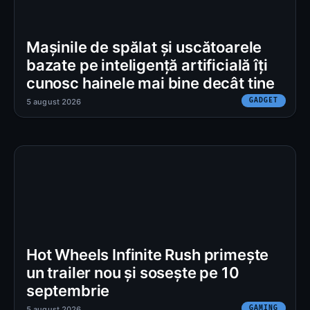
Mașinile de spălat și uscătoarele
bazate pe inteligență artificială îți
cunosc hainele mai bine decât tine
GADGET
5 august 2026
Hot Wheels Infinite Rush primește
un trailer nou și sosește pe 10
septembrie
GAMING
5 august 2026