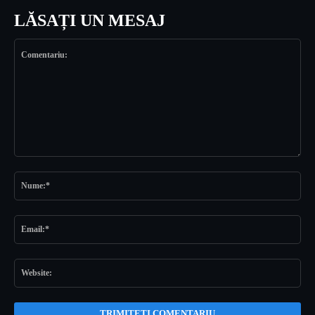
LĂSAȚI UN MESAJ
Comentariu:
Nu
Ema
Web