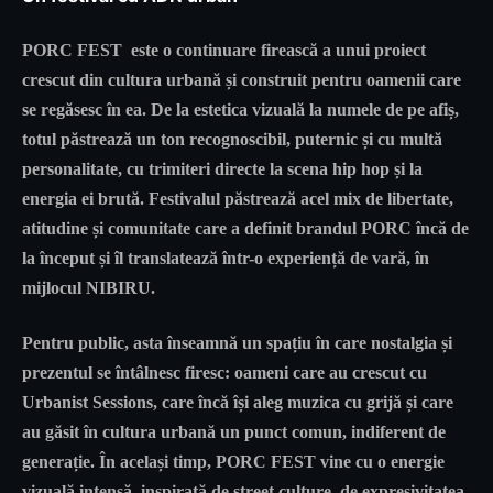
PORC FEST este o continuare firească a unui proiect
crescut din cultura urbană și construit pentru oamenii care
se regăsesc în ea. De la estetica vizuală la numele de pe afiș,
totul păstrează un ton recognoscibil, puternic și cu multă
personalitate, cu trimiteri directe la scena hip hop și la
energia ei brută. Festivalul păstrează acel mix de libertate,
atitudine și comunitate care a definit brandul PORC încă de
la început și îl translatează într-o experiență de vară, în
mijlocul NIBIRU.
Pentru public, asta înseamnă un spațiu în care nostalgia și
prezentul se întâlnesc firesc: oameni care au crescut cu
Urbanist Sessions, care încă își aleg muzica cu grijă și care
au găsit în cultura urbană un punct comun, indiferent de
generație. În același timp, PORC FEST vine cu o energie
vizuală intensă, inspirată de street culture, de expresivitatea