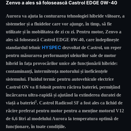
Zenvo a ales să folosească Castrol EDGE 0W-40
Aurora va ajuta la conturarea tehnologiei hibride viitoare, a
sistemelor și a fluidelor care vor ajunge, în timp, să fie
utilizate și în mobilitatea de zi cu zi. Pentru motor, Zenvo a
ales să folosească Castrol EDGE 0W-40, care îndeplinește
HYSPEC
standardul tehnic
dezvoltat de Castrol, un reper
pentru măsurarea performanței uleiurilor sale de motor
hibrid în fața provocărilor unice ale funcționării hibride:
contaminanți, intermitența motorului și ineficiențele
sistemului. Fluidul termic pentru autovehicule electrice
Castrol ON va fi folosit pentru răcirea bateriei, permițând
încărcarea ultra-rapidă și ajutând la extinderea duratei de
1
viață a bateriei
. Castrol Radicool SF a fost ales ca lichid de
răcire preferat pentru motor pentru a menține motorul V12
de 6,6 litri al modelului Aurora la temperatura optimă de
funcționare, în toate condițiile.