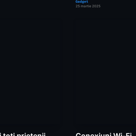
Gadget
25 martie 2025
i toți prietenii
Conexiuni Wi-Fi