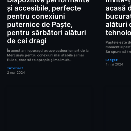
și accesibile, perfecte
acasă d
pentru conexiuni
bucuraț
puternice de Paște,
alături
pentru sărbători alături
tehnolo
de cei dragi
Paștele este du
momentul perfe
În acest an, iepurașul aduce cadouri smart de la
Se spune că tre
Mercusys pentru conexiuni mai stabile și mai
fluide, care să te apropie și mai mult...
Gadget
1 mai 2024
Internet
2 mai 2024