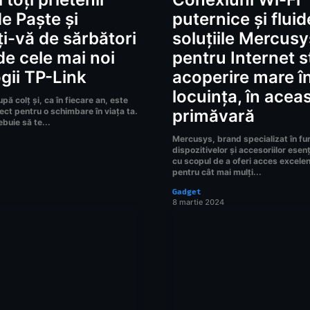
e Paște și
puternice și fluid
i-vă de sărbători
soluțiile Mercusy
 de cele mai noi
pentru Internet st
gii TP-Link
acoperire mare î
locuința, în acea
pă colț și, ca în fiecare an, este
ct pentru o schimbare în viața ta.
primăvară
buie să te...
Mercusys, brand specializat în fu
dispozitivelor și accesoriilor esen
cu scopul de a oferi acces excelent
pentru cât mai mulți...
Gadget
8 martie 2024