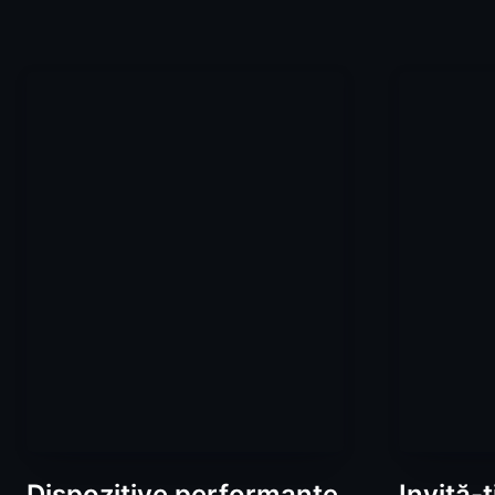
Dispozitive performante
Invită-ț