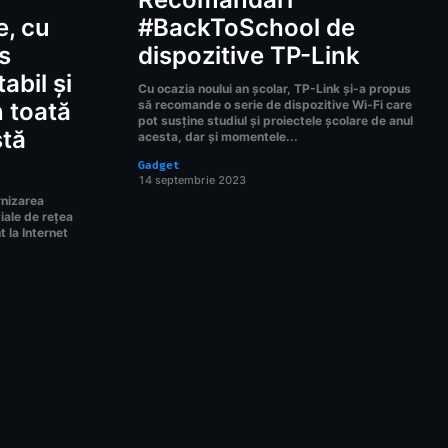
e, cu
#BackToSchool de
s
dispozitive TP-Link
abil și
Cu ocazia noului an școlar, TP-Link și-a propus
n toată
să recomande o serie de dispozitive Wi-Fi care
pot susține studiul și proiectele școlare de anul
stă
acesta, dar și momentele...
Gadget
14 septembrie 2023
rnizarea
țiale de rețea
 la Internet