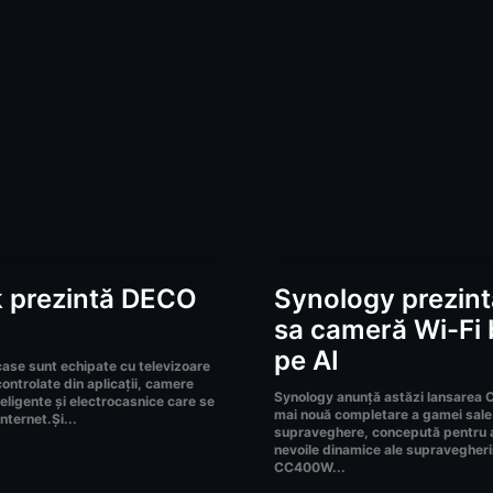
k prezintă DECO
Synology prezint
sa cameră Wi-Fi 
pe AI
case sunt echipate cu televizoare
ontrolate din aplicații, camere
Synology anunță astăzi lansarea
teligente și electrocasnice care se
mai nouă completare a gamei sale
nternet.Și...
supraveghere, concepută pentru a
nevoile dinamice ale supravegher
CC400W...