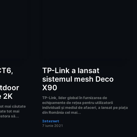
CT6,
TP-Link a lansat
sistemul mesh Deco
tdoor
X90
e 2K
TP-Link, lider global în furnizarea de
echipamente de rețea pentru utilizatorii
ot mai căutate
individuali și mediul de afaceri, a lansat pe piața
tate tot mai
din România cel mai...
estora să...
Internet
7 iunie 2021