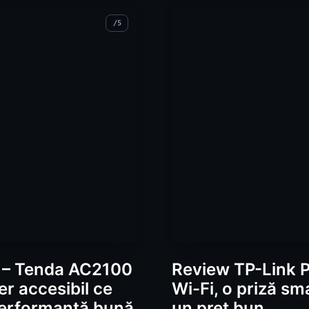
 – Tenda AC2100
Review TP-Link 
er accesibil ce
Wi-Fi, o priză sma
performanță bună
un preț bun