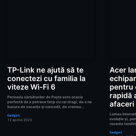
TP-Link ne ajută să te
Acer la
conectezi cu familia la
echipa
viteze Wi-Fi 6
pentru 
rapidă 
Perioada sărbătorilor de Paște este ocazia
perfectă de a petrece timp cu cei dragi, de a ne
afaceri
bucura de vacanțe și concedii, de vremea...
Lumea internetu
Gadget
evoluție și, pe
12 aprilie 2023
recente tendinț
Gadget