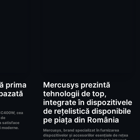
ă prima
Mercusys prezintă
bazată
tehnologii de top,
integrate în dispozitivele
de rețelistică disponibile
 CC400W, cea
 de
pe piața din România
 satisface
ii moderne.
Mercusys, brand specializat în furnizarea
dispozitivelor și accesoriilor esențiale de rețea