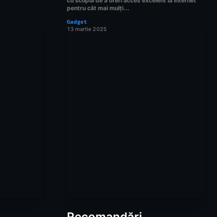
cu scopul de a oferi acces excelent la internet
pentru cât mai mulți...
Gadget
13 martie 2025
Recomandări