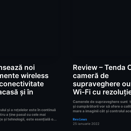
nsează noi
Review – Tenda 
mente wireless
cameră de
conectivitate
supraveghere ou
acasă și în
Wi-Fi cu rezoluți
Camerele de supraveghere sunt t
și cumpărătorii vor să ofere o cali
lui și a rețelelor este în continuă
mare a imaginii cât și controlul ac
ntru a ține pasul cu cele mai
e și tehnologii, este esențială o...
Reviews
25 ianuarie 2022