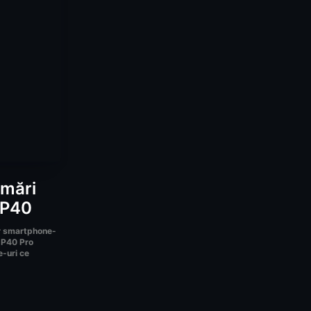
rmări
 P40
or smartphone-
 P40 Pro
e-uri ce