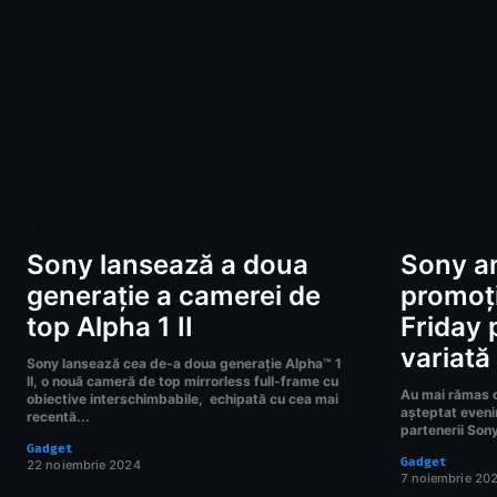
Sony lansează a doua
Sony a
generație a camerei de
promoți
top Alpha 1 II
Friday 
variată
Sony lansează cea de-a doua generație Alpha™ 1
II, o nouă cameră de top mirrorless full-frame cu
Au mai rămas d
obiective interschimbabile, echipată cu cea mai
așteptat eveni
recentă...
partenerii Sony
Gadget
Gadget
22 noiembrie 2024
7 noiembrie 20