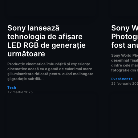
Sony lansează
Sony W
tehnologia de afișare
Photog
LED RGB de generație
fost anu
următoare
Sony World Ph
desemnat finali
Producție cinematică îmbunățită și experiențe
dintre cele mai
cinematice acasă cu o gamă de culori mai mare
fotografie din 
și luminozitate ridicată pentru culori mai bogate
și gradație subtilă...
Evenimente
25 februarie 20
Tech
17 martie 2025