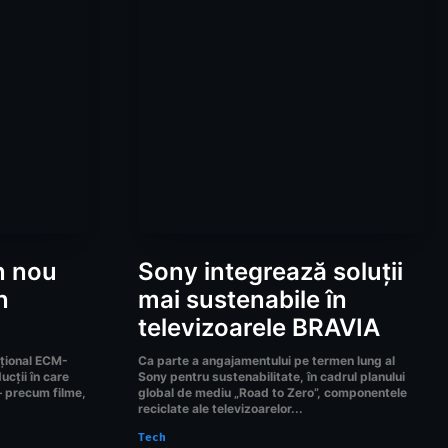
n nou
Sony integrează soluții
n
mai sustenabile în
televizoarele BRAVIA
cțional ECM-
Ca parte a angajamentului pe termen lung al
ucții în care
Sony pentru sustenabilitate, în cadrul planului
 – precum filme,
global de mediu „Road to Zero”, componentele
reciclate ale televizoarelor...
Tech