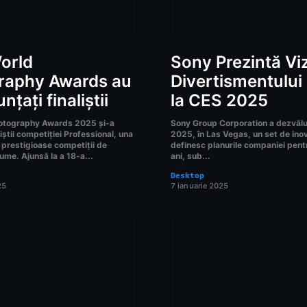
orld
Sony Prezintă Vi
raphy Awards au
Divertismentului
nțați finaliștii
la CES 2025
otography Awards 2025 și-a
Sony Group Corporation a dezvălu
știi competiției Professional, una
2025, în Las Vegas, un set de inov
 prestigioase competiții de
definesc planurile companiei pent
lume. Ajunsă la a 18-a...
ani, sub...
Desktop
25
7 ianuarie 2025