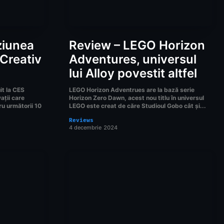
ziunea
Review – LEGO Horizon
 Creativ
Adventures, universul
lui Alloy povestit altfel
it la CES
LEGO Horizon Adventrues are la bază serie
ații care
Horizon Zero Dawn, acest nou titlu în universul
ru următorii 10
LEGO este creat de căre Studioul Gobo cât și...
Reviews
4 decembrie 2024