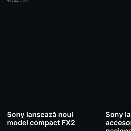
31 iulie 2025
Sony lansează noul
Sony la
model compact FX2
accesor
pasiona