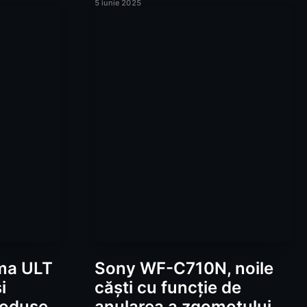
5 iunie 2025
ma ULT
Sony WF-C710N, noile
i
căști cu funcție de
roduse
anularea a zgomotului