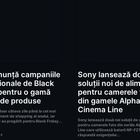
nunță campaniile
Sony lansează d
onale de Black
soluții noi de ali
pentru o gamă
pentru camerele 
 de produse
din gamele Alpha
Cinema Line
oar câteva zile până la cel mai
ment de shopping al anului, iar
Sony lansează două noi soluții de 
 au pregătit pentru Black Friday...
pentru camerele foto din seriile A
Line care utilizează baterii NP-FZ
24
răspundă exigențelor...