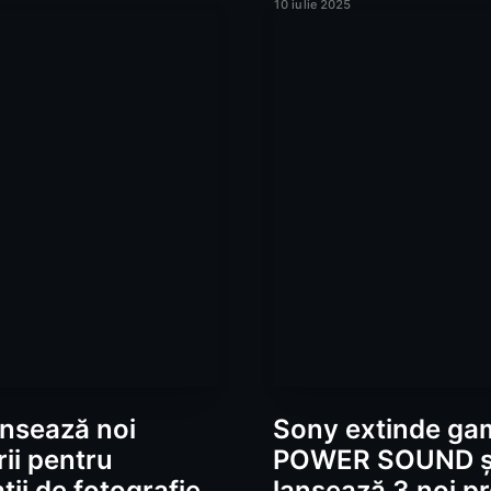
10 iulie 2025
nsează noi
Sony extinde ga
ii pentru
POWER SOUND ș
ții de fotografie
lansează 3 noi p