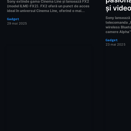
Sony extinde gama Cinema Line și lansează FX2
(model ILME-FX2). FX2 oferă un punct de acces
și vide
ideal în universul Cinema Line, oferind o mai...
Sony lansează 
Gadget
telecomanda „
29 mai 2025
wireless Bluet
camere Alpha™ 
Gadget
23 mai 2025