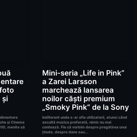
ouă
Mini-seria „Life in Pink”
mentare
a Zarei Larsson
foto
marchează lansarea
 și
noilor căști premium
„Smoky Pink” de la Sony
alimentare
Indiferent unde s-ar afla utilizatorii, atunci când
lpha și Cinema
ascultă muzica preferată, nimic nu mai
100, menite să
contează. Fie că vorbim despre pregătirea unui
ținute, despre dans sau...