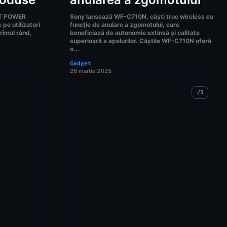
LT POWER
Sony lansează WF-C710N, căști true wireless cu
pe utilizatori
funcție de anulare a zgomotului, care
primul rând,
beneficiază de autonomie extinsă și calitate
superioară a apelurilor. Căștile WF-C710N oferă
o...
Gadget
26 martie 2025