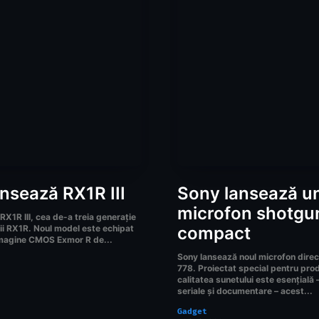
nsează RX1R III
Sony lansează u
microfon shotgu
X1R III, cea de-a treia generație
rii RX1R. Noul model este echipat
compact
imagine CMOS Exmor R de...
Sony lansează noul microfon dire
778. Proiectat special pentru prod
calitatea sunetului este esențială
seriale și documentare – acest...
Gadget