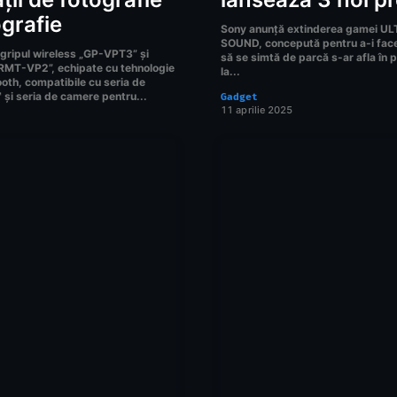
ografie
Sony anunță extinderea gamei U
SOUND, concepută pentru a-i face 
gripul wireless „GP-VPT3” și
să se simtă de parcă s-ar afla în 
RMT-VP2”, echipate cu tehnologie
la...
ooth, compatibile cu seria de
și seria de camere pentru...
Gadget
11 aprilie 2025