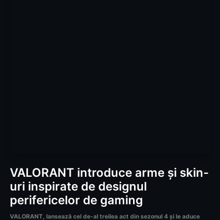
VALORANT introduce arme și skin-
uri inspirate de designul
perifericelor de gaming
VALORANT, lansează cel de-al treilea act din sezonul 4 și le aduce