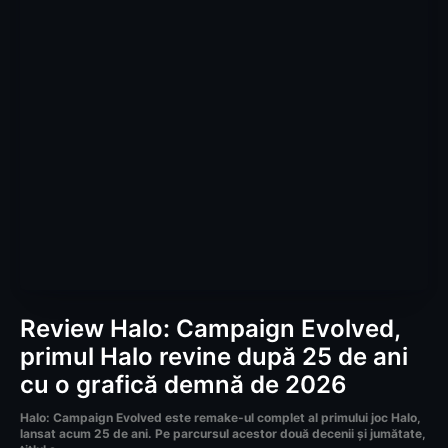
Review Halo: Campaign Evolved,
primul Halo revine după 25 de ani
cu o grafică demnă de 2026
Halo: Campaign Evolved este remake-ul complet al primului joc Halo,
lansat acum 25 de ani. Pe parcursul acestor două decenii și jumătate,