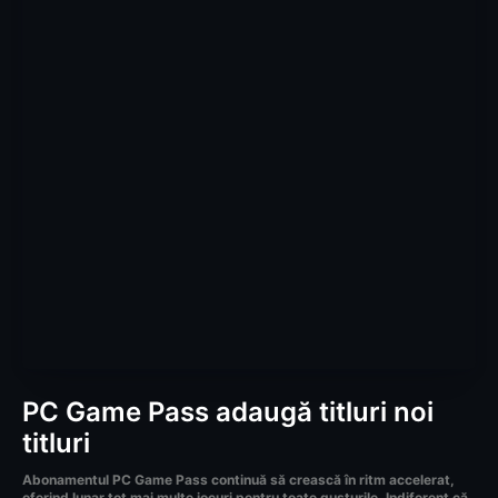
PC Game Pass adaugă titluri noi
titluri
Abonamentul PC Game Pass continuă să crească în ritm accelerat,
oferind lunar tot mai multe jocuri pentru toate gusturile. Indiferent că