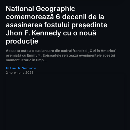
National Geographic
comemorează 6 decenii de la
asasinarea fostului președinte
Jhon F. Kennedy cu o nouă
producție
Aceasta este a doua lansare din cadrul francizei „O zi în America”
premiată cu Emmy® . Episoadele relatează evenimentele acestui
moment istoric în timp...
Filme & Seriale
2 noiembrie 2023