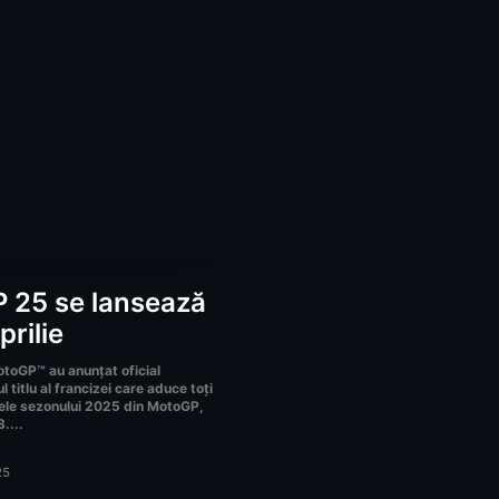
 25 se lansează
prilie
otoGP™ au anunțat oficial
titlu al francizei care aduce toți
uitele sezonului 2025 din MotoGP,
....
25