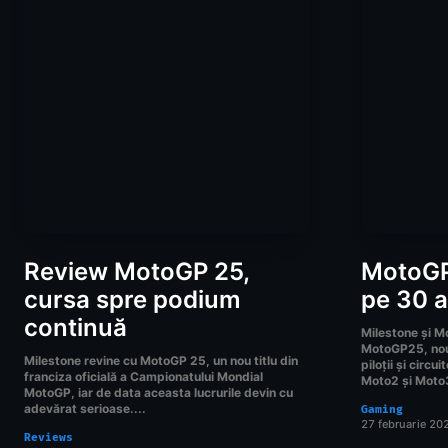
Review MotoGP 25,
MotoGP
cursa spre podium
pe 30 a
continuă
Milestone și M
MotoGP25, noul 
Milestone revine cu MotoGP 25, un nou titlu din
piloții și circ
franciza oficială a Campionatului Mondial
Moto2 și Moto3
MotoGP, iar de data aceasta lucrurile devin cu
adevărat serioase....
Gaming
27 februarie 20
Reviews