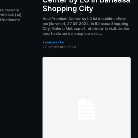
Shopping City
mai recente
tificială (AI),
Noul Premium Center by LG își deschide oficial
ffectionate
porțile vineri, 27.09.2024, în Băneasa Shopping
City, Galeria Mobexpert, oferindu-le vizitatorilor
oportunitatea de a explora cele...
Evenimente
27 septembrie 2024