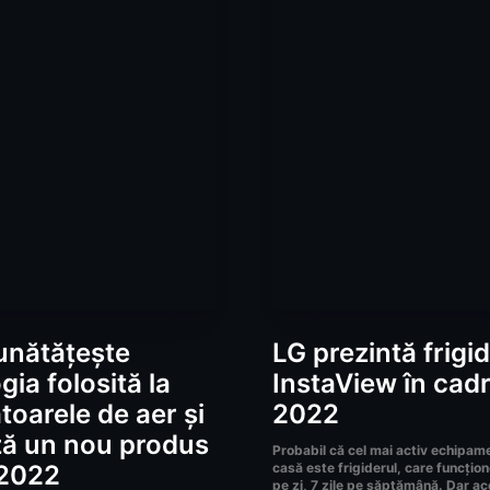
unătăţeşte
LG prezintă frigi
gia folosită la
InstaView în cad
atoarele de aer şi
2022
ză un nou produs
Probabil că cel mai activ echipame
 2022
casă este frigiderul, care funcţio
pe zi, 7 zile pe săptămână. Dar ac