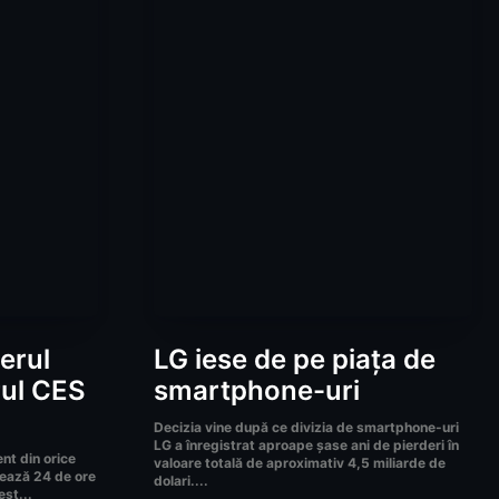
derul
LG iese de pe piața de
rul CES
smartphone-uri
Decizia vine după ce divizia de smartphone-uri
LG a înregistrat aproape șase ani de pierderi în
nt din orice
valoare totală de aproximativ 4,5 miliarde de
nează 24 de ore
dolari....
est...