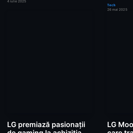
4 iulie 2025
Tech
26 mai 2025
LG premiază pasionații
LG Mood
de gaming la achiziția
care t