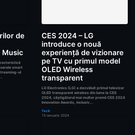
rilor de
CES 2024 – LG
i
introduce o nouă
e Music
experiență de vizionare
pe TV cu primul model
racteristică
izoarele smart
OLED Wireless
 streaming-ul
transparent
..
LG Electronics (LG) a dezvăluit primul televizor
OLED transparent wireless din lume la CES
2024, câștigătorul mai multor premii CES 2024
Innovation Awards, inclusiv...
Tech
15 ianuarie 2024