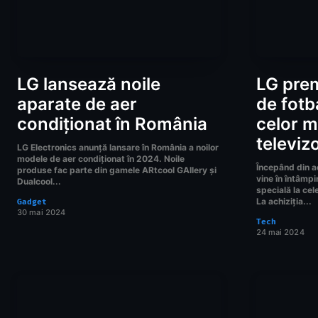
LG lansează noile
LG prem
aparate de aer
de fotba
condiționat în România
celor m
televiz
LG Electronics anunță lansare în România a noilor
modele de aer condiționat în 2024. Noile
Începând din a
produse fac parte din gamele ARtcool GAllery și
vine în întâmpi
Dualcool...
specială la ce
La achiziția...
Gadget
30 mai 2024
Tech
24 mai 2024