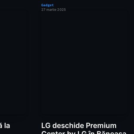
Gadget
27 martie 2025
 la
LG deschide Premium
Center by LG în Băneasa