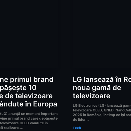
ne primul brand
LG lansează în 
pășește 10
noua gamă de
e de televizoare
televizoare
ândute în Europa
LG Electronics (LG) lansează gam
televizoare OLED, QNED, NanoCell
 (LG) anunță un moment important
2025 în România, în timp ce își re
devine primul brand care depășește
de lider...
 televizoare OLED vândute în
 realizare,...
Tech