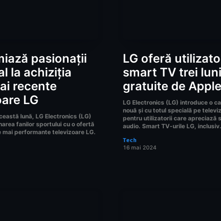
iază pasionații
LG oferă utilizato
l la achiziția
smart TV trei lun
ai recente
gratuite de Appl
oare LG
LG Electronics (LG) introduce o ca
nouă și cu totul specială pe telev
ceastă lună, LG Electronics (LG)
pentru utilizatorii care apreciază
narea fanilor sportului cu o ofertă
audio. Smart TV-urile LG, inclusiv.
le mai performante televizoare LG.
Tech
16 mai 2024