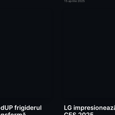
15 aprilie 2025
UP frigiderul
LG impresionează
ransformă
CES 2025