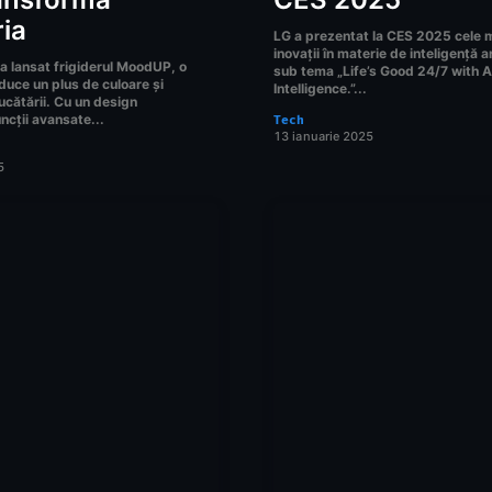
ia
LG a prezentat la CES 2025 cele 
inovații în materie de inteligență ar
 a lansat frigiderul MoodUP, o
sub tema „Life’s Good 24/7 with A
duce un plus de culoare și
Intelligence.”...
ucătării. Cu un design
uncții avansate...
Tech
13 ianuarie 2025
5