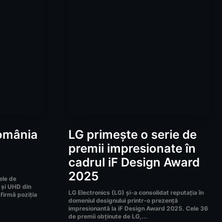
România
LG primește o serie de
premii impresionate în
cadrul iF Design Award
2025
ele de
 și UHD din
LG Electronics (LG) și-a consolidat reputația în
afirmă poziția
domeniul designului printr-o prezență
impresionantă la iF Design Award 2025. Cele 36
de premii obținute de LG,...