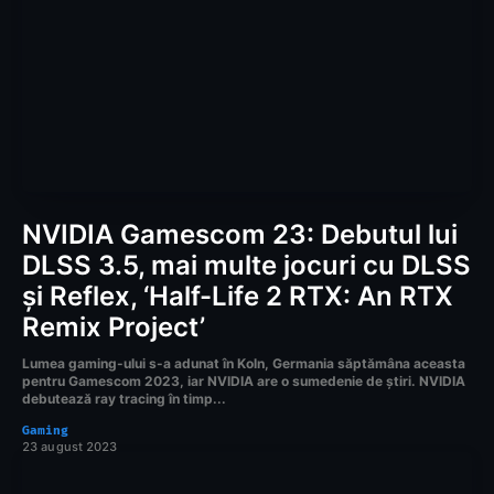
NVIDIA Gamescom 23: Debutul lui
DLSS 3.5, mai multe jocuri cu DLSS
și Reflex, ‘Half-Life 2 RTX: An RTX
Remix Project’
Lumea gaming-ului s-a adunat în Koln, Germania săptămâna aceasta
pentru Gamescom 2023, iar NVIDIA are o sumedenie de știri. NVIDIA
debutează ray tracing în timp...
Gaming
23 august 2023