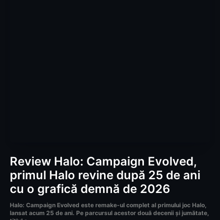
Review Halo: Campaign Evolved,
primul Halo revine după 25 de ani
cu o grafică demnă de 2026
Halo: Campaign Evolved este remake-ul complet al primului joc Halo,
lansat acum 25 de ani. Pe parcursul acestor două decenii și jumătate,