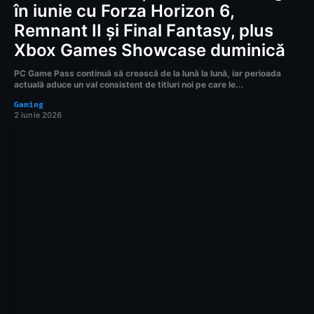
în iunie cu Forza Horizon 6,
Remnant II și Final Fantasy, plus
Xbox Games Showcase duminică
PC Game Pass continuă să crească de la lună la lună, iar perioada
actuală aduce un val consistent de titluri noi pe care le...
Gaming
2 iunie 2026