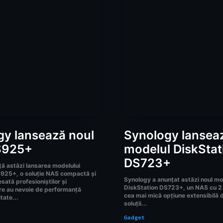
gy lansează noul
Synology lansea
S925+
modelul DiskStat
DS723+
ă astăzi lansarea modelului
925+, o soluție NAS compactă și
Synology a anunțat astăzi noul mo
sată profesioniștilor și
DiskStation DS723+, un NAS cu 2 b
re au nevoie de performanță
cea mai mică opțiune extensibilă 
tate...
soluții...
Gadget