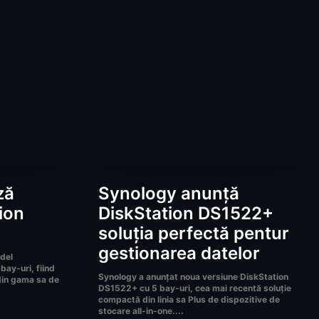
ză
Synology anunță
ion
DiskStation DS1522+
soluția perfectă pentur
gestionarea datelor
del
ay-uri, fiind
Synology a anunțat noua versiune DiskStation
din gama sa de
DS1522+ cu 5 bay-uri, cea mai recentă soluție
compactă din linia sa Plus de dispozitive de
stocare all-in-one....