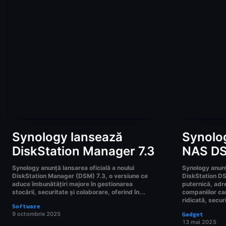
Synology lansează
Synolo
DiskStation Manager 7.3
NAS D
Synology anunță lansarea oficială a noului
Synology anunț
DiskStation Manager (DSM) 7.3, o versiune ce
DiskStation DS
aduce îmbunătățiri majore în gestionarea
puternică, adre
stocării, securitate și colaborare, oferind în...
companiilor ca
ridicată, securi
Software
9 octombrie 2025
Gadget
13 mai 2025