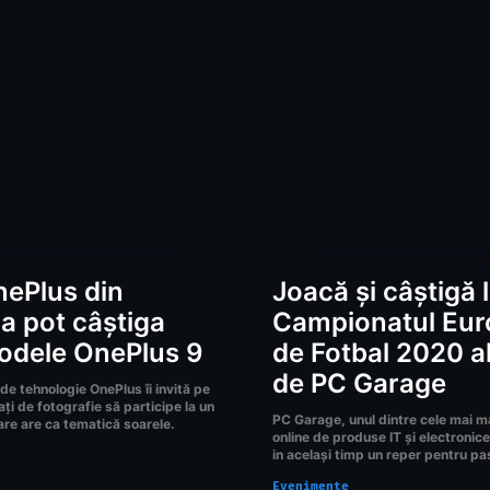
nePlus din
Joacă și câștigă 
a pot câștiga
Campionatul Eu
odele OnePlus 9
de Fotbal 2020 al
de PC Garage
de tehnologie OnePlus îi invită pe
ți de fotografie să participe la un
PC Garage, unul dintre cele mai 
are are ca tematică soarele.
online de produse IT și electronic
in același timp un reper pentru pas
Evenimente