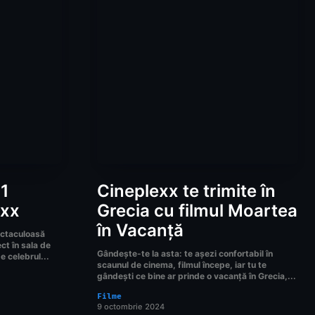
F1
Cineplexx te trimite în
exx
Grecia cu filmul Moartea
în Vacanță
ectaculoasă
ect în sala de
Gândește-te la asta: te așezi confortabil în
e celebrul...
scaunul de cinema, filmul începe, iar tu te
gândești ce bine ar prinde o vacanță în Grecia,...
Filme
9 octombrie 2024