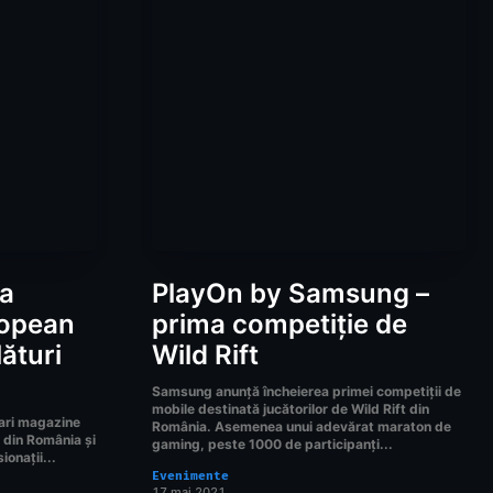
la
PlayOn by Samsung –
ropean
prima competiție de
ături
Wild Rift
Samsung anunță încheierea primei competiții de
mobile destinată jucătorilor de Wild Rift din
mari magazine
România. Asemenea unui adevărat maraton de
e din România și
gaming, peste 1000 de participanți...
ionații...
Evenimente
17 mai 2021