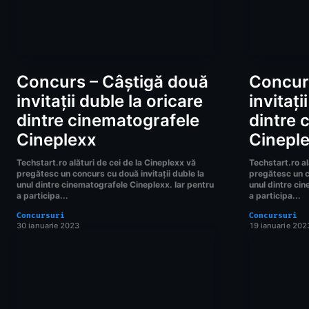
Concurs – Câștigă două
Concur
invitații duble la oricare
invitați
dintre cinematografele
dintre 
Cineplexx
Cinepl
Techstart.ro alături de cei de la Cineplexx vă
Techstart.ro al
pregătesc un concurs cu două invitații duble la
pregătesc un co
unul dintre cinematografele Cineplexx. Iar pentru
unul dintre ci
a participa...
a participa...
Concursuri
Concursuri
30 ianuarie 2023
19 ianuarie 202