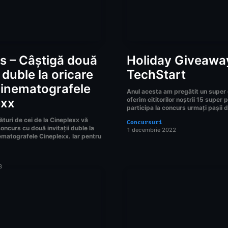
s – Câștigă două
Holiday Giveaway
i duble la oricare
TechStart
cinematografele
Anul acesta am pregătit un super
exx
oferim cititorilor noștrii 15 super 
participa la concurs urmați pașii d
ături de cei de la Cineplexx vă
Concursuri
ncurs cu două invitații duble la
1 decembrie 2022
nematografele Cineplexx. Iar pentru
3