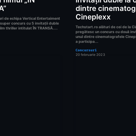
A”
dintre cinematog
Cineplexx
ri de echipa Vertical Entertaiment
 super concurs cu 5 invitații duble
Techstart.ro alături de cei de la C
ilm thriller intitulat ÎN TRANSĂ....
pregătesc un concurs cu două invit
unul dintre cinematografele Cinepl
a participa...
Concursuri
20 februarie 2023