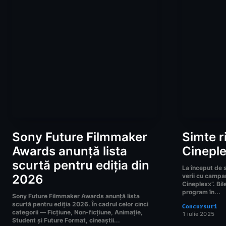
Sony Future Filmmaker
Simte ri
Awards anunță lista
Cinepl
scurtă pentru ediția din
La început de s
2026
verii cu campan
Cineplexx”. Bile
program în...
Sony Future Filmmaker Awards anunță lista
scurtă pentru ediția 2026. În cadrul celor cinci
Concursuri
categorii — Ficțiune, Non-ficțiune, Animație,
1 iulie 2025
Student și Future Format, cineaștii...