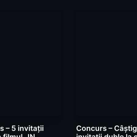
 – 5 invitații
Concurs – Câști
 filmul „IN
invitații duble la 