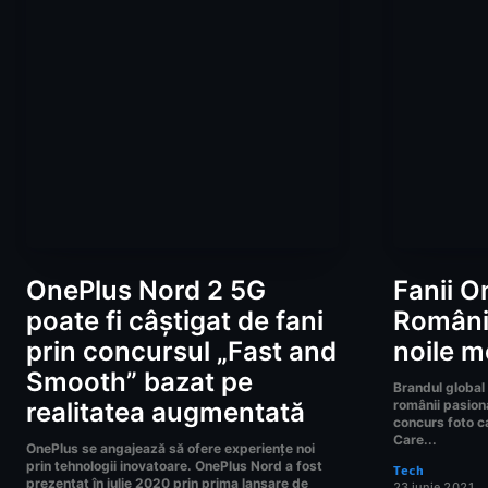
OnePlus Nord 2 5G
Fanii O
poate fi câștigat de fani
Români
prin concursul „Fast and
noile m
Smooth” bazat pe
Brandul global 
realitatea augmentată
românii pasiona
concurs foto c
Care...
OnePlus se angajează să ofere experiențe noi
prin tehnologii inovatoare. OnePlus Nord a fost
Tech
prezentat în iulie 2020 prin prima lansare de
23 iunie 2021