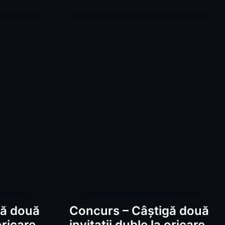
gă două
Concurs – Câștigă două
oricare
invitații duble la oricare