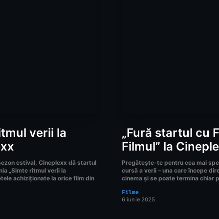
tmul verii la
„Fură startul cu 
exx
Filmul” la Cinepl
ezon estival, Cineplexx dă startul
Pregătește-te pentru cea mai sp
ia „Simte ritmul verii la
cursă a verii – una care începe dir
tele achiziționate la orice film din
cinema și se poate termina chiar p
Filme
6 iunie 2025