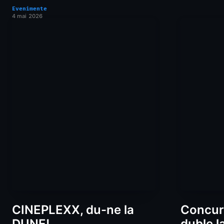
Evenimente
4 mai 2026
CINEPLEXX, du-ne la
Concurs
DUNE!
duble la