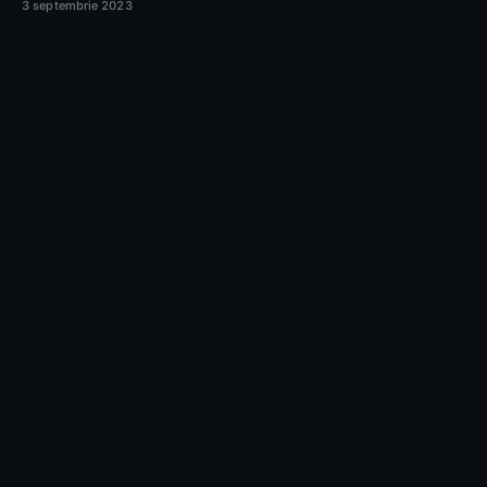
3 septembrie 2023