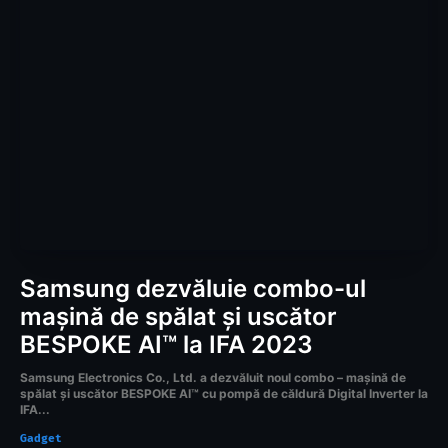
Samsung dezvăluie combo-ul
mașină de spălat și uscător
BESPOKE AI™ la IFA 2023
Samsung Electronics Co., Ltd. a dezvăluit noul combo – mașină de
spălat și uscător BESPOKE AI™ cu pompă de căldură Digital Inverter la
IFA...
Gadget