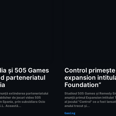
ia și 505 Games
Control primește
nd parteneriatul
expansion intitul
ia
Foundation”
unță extinderea parteneriatului
Studioul 505 Games și Remedy En
blisher de jocuri video 505
anunță primul Expansion intitulat
n Spania, prin subsidiara Ocio
al jocului "Control" ce a fost lansat
.L. Această...
anului trecut și...
Gaming