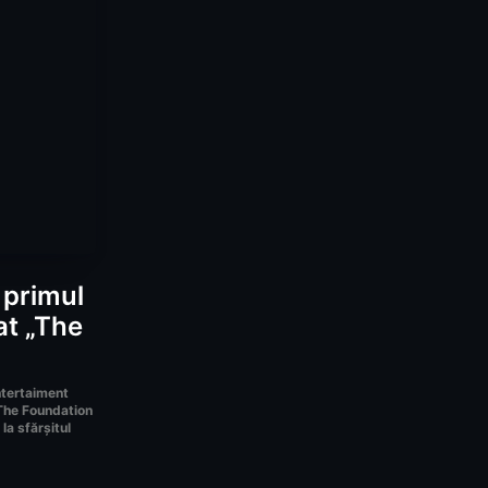
 primul
at „The
tertaiment
 The Foundation
 la sfărșitul