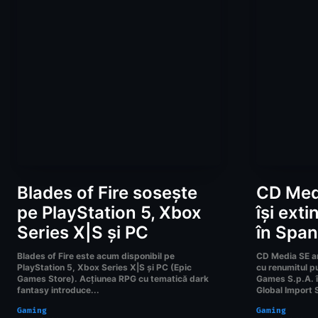
Blades of Fire sosește
CD Med
pe PlayStation 5, Xbox
își exti
Series X|S și PC
în Span
Blades of Fire este acum disponibil pe
CD Media SE an
PlayStation 5, Xbox Series X|S și PC (Epic
cu renumitul pu
Games Store). Acțiunea RPG cu tematică dark
Games S.p.A. î
fantasy introduce...
Global Import S
Gaming
Gaming